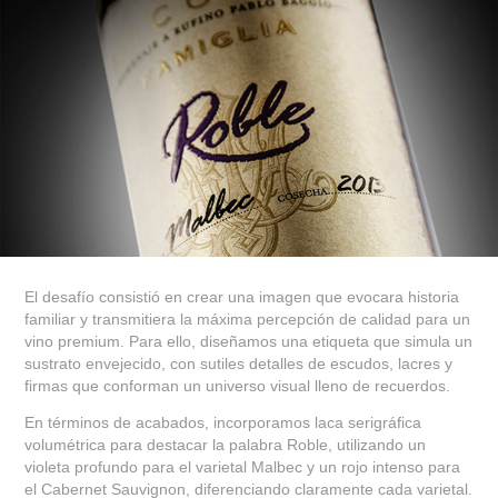
El desafío consistió en crear una imagen que evocara historia
familiar y transmitiera la máxima percepción de calidad para un
vino premium. Para ello, diseñamos una etiqueta que simula un
sustrato envejecido, con sutiles detalles de escudos, lacres y
firmas que conforman un universo visual lleno de recuerdos.
En términos de acabados, incorporamos laca serigráfica
volumétrica para destacar la palabra Roble, utilizando un
violeta profundo para el varietal Malbec y un rojo intenso para
el Cabernet Sauvignon, diferenciando claramente cada varietal.