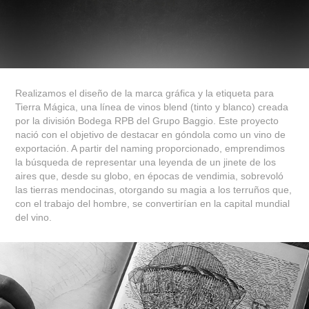
Realizamos el diseño de la marca gráfica y la etiqueta para
Tierra Mágica, una línea de vinos blend (tinto y blanco) creada
por la división Bodega RPB del Grupo Baggio. Este proyecto
nació con el objetivo de destacar en góndola como un vino de
exportación. A partir del naming proporcionado, emprendimos
la búsqueda de representar una leyenda de un jinete de los
aires que, desde su globo, en épocas de vendimia, sobrevoló
las tierras mendocinas, otorgando su magia a los terruños que,
con el trabajo del hombre, se convertirían en la capital mundial
del vino.